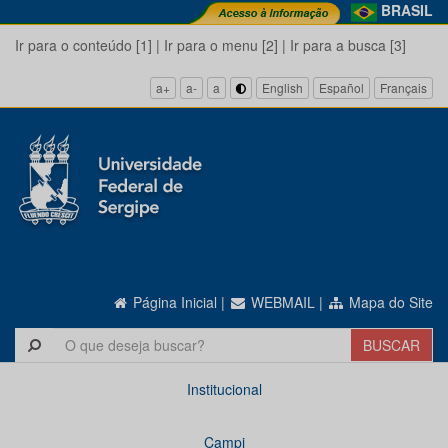
BRASIL
Ir para o conteúdo [1]
|
Ir para o menu [2]
|
Ir para a busca [3]
a+
a-
a
English
Español
Français
Página Inicial
|
WEBMAIL
|
Mapa do Site
Institucional
Campi