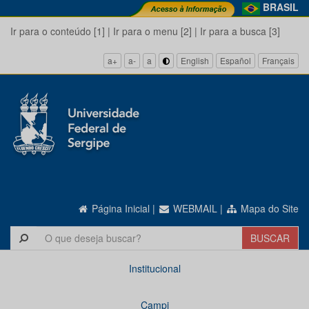
BRASIL
Ir para o conteúdo [1]
|
Ir para o menu [2]
|
Ir para a busca [3]
a+
a-
a
English
Español
Français
Página Inicial
|
WEBMAIL
|
Mapa do Site
Institucional
Campi