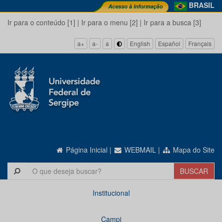
BRASIL
Ir para o conteúdo [1]
|
Ir para o menu [2]
|
Ir para a busca [3]
a+
a-
a
English
Español
Français
Página Inicial
|
WEBMAIL
|
Mapa do Site
Institucional
Campi