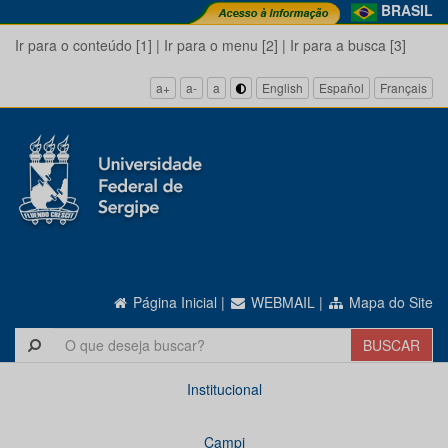
BRASIL
Ir para o conteúdo [1]
|
Ir para o menu [2]
|
Ir para a busca [3]
a+
a-
a
English
Español
Français
Página Inicial
|
WEBMAIL
|
Mapa do Site
Institucional
Campi