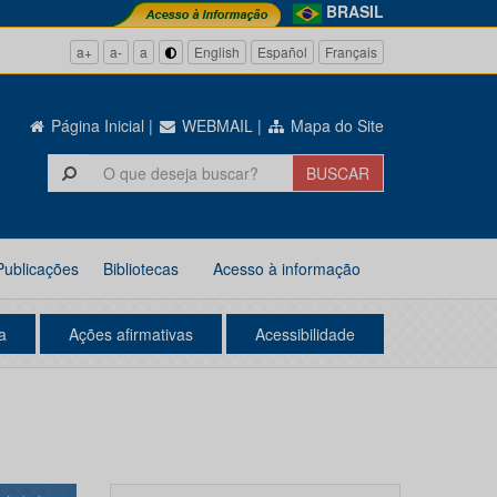
BRASIL
a+
a-
a
English
Español
Français
Página Inicial
|
WEBMAIL
|
Mapa do Site
Publicações
Bibliotecas
Acesso à informação
a
Ações afirmativas
Acessibilidade