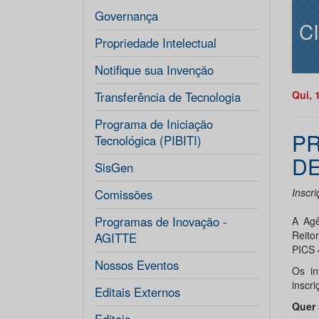
Governança
C
Propriedade Intelectual
Notifique sua Invenção
Qui, 
Transferência de Tecnologia
Programa de Iniciação
PR
Tecnológica (PIBITI)
DE
SisGen
Inscr
Comissões
Programas de Inovação -
A Agê
Reito
AGITTE
PICS 
Nossos Eventos
Os in
inscri
Editais Externos
Quer 