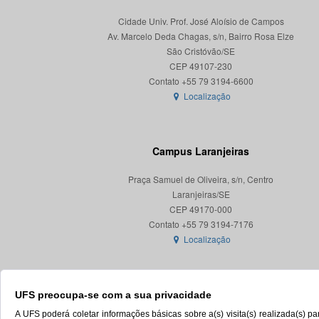
Cidade Univ. Prof. José Aloísio de Campos
Av. Marcelo Deda Chagas, s/n, Bairro Rosa Elze
São Cristóvão/SE
CEP 49107-230
Localização
Campus Laranjeiras
Praça Samuel de Oliveira, s/n, Centro
Laranjeiras/SE
CEP 49170-000
Localização
UFS preocupa-se com a sua privacidade
A UFS poderá coletar informações básicas sobre a(s) visita(s) realizada(s) 