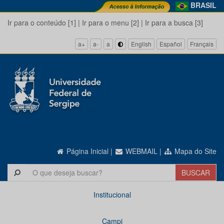
BRASIL
Ir para o conteúdo [1]
|
Ir para o menu [2]
|
Ir para a busca [3]
a+
a-
a
English
Español
Français
Página Inicial
|
WEBMAIL
|
Mapa do Site
Institucional
Campi