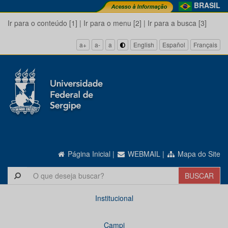
BRASIL
Ir para o conteúdo [1]
|
Ir para o menu [2]
|
Ir para a busca [3]
a+
a-
a
English
Español
Français
Página Inicial
|
WEBMAIL
|
Mapa do Site
Institucional
Campi