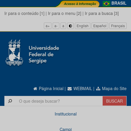
BRASIL
Ir para o conteúdo [1]
|
Ir para o menu [2]
|
Ir para a busca [3]
a+
a-
a
English
Español
Français
Página Inicial
|
WEBMAIL
|
Mapa do Site
Institucional
Campi