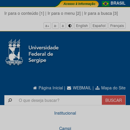
BRASIL
Ir para o conteúdo [1]
|
Ir para o menu [2]
|
Ir para a busca [3]
a+
a-
a
English
Español
Français
Página Inicial
|
WEBMAIL
|
Mapa do Site
Institucional
Campi