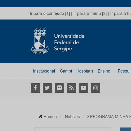
Ir para o conteúdo [1]
|
Ir para o menu [2]
|
Ir para a b
Institucional
Campi
Hospitais
Ensino
Pesqui
Facebook
Twitter
Flickr
RSS
Youtube
Instagram
Home
Notícias
PROGRAMA MINHA PA