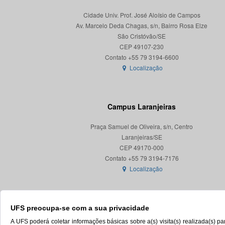
Cidade Univ. Prof. José Aloísio de Campos
Av. Marcelo Deda Chagas, s/n, Bairro Rosa Elze
São Cristóvão/SE
CEP 49107-230
Localização
Campus Laranjeiras
Praça Samuel de Oliveira, s/n, Centro
Laranjeiras/SE
CEP 49170-000
Localização
UFS preocupa-se com a sua privacidade
A UFS poderá coletar informações básicas sobre a(s) visita(s) realizada(s) 