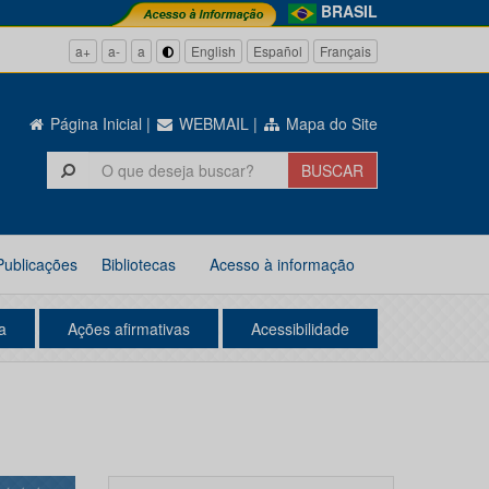
BRASIL
a+
a-
a
English
Español
Français
Página Inicial
|
WEBMAIL
|
Mapa do Site
Publicações
Bibliotecas
Acesso à informação
a
Ações afirmativas
Acessibilidade