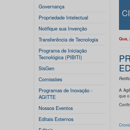
Governança
C
Propriedade Intelectual
Notifique sua Invenção
Qua, 
Transferência de Tecnologia
Programa de Iniciação
PR
Tecnológica (PIBITI)
ED
SisGen
Retif
Comissões
Programas de Inovação -
A Agê
que o
AGITTE
Confi
Nossos Eventos
Editais Externos
Crono