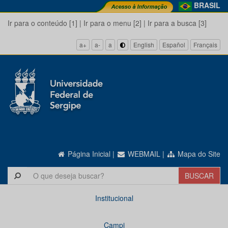
BRASIL
Ir para o conteúdo [1]
|
Ir para o menu [2]
|
Ir para a busca [3]
a+
a-
a
English
Español
Français
Página Inicial
|
WEBMAIL
|
Mapa do Site
Institucional
Campi