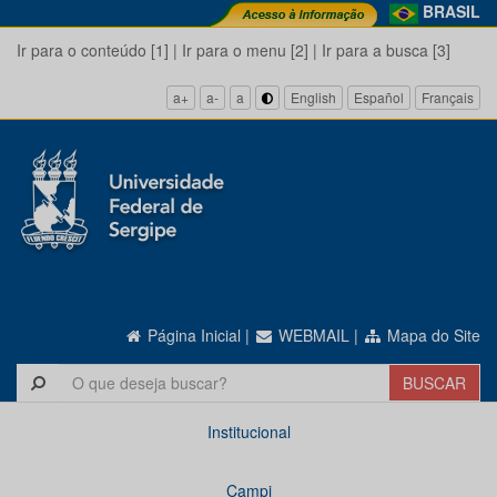
BRASIL
Ir para o conteúdo [1]
|
Ir para o menu [2]
|
Ir para a busca [3]
a+
a-
a
English
Español
Français
Página Inicial
|
WEBMAIL
|
Mapa do Site
Institucional
Campi