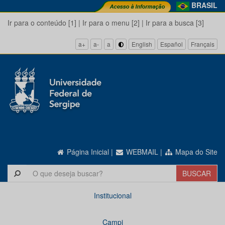
BRASIL
Ir para o conteúdo [1]
|
Ir para o menu [2]
|
Ir para a busca [3]
a+
a-
a
English
Español
Français
Página Inicial
|
WEBMAIL
|
Mapa do Site
Institucional
Campi