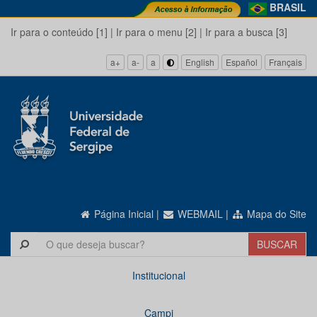
BRASIL
Ir para o conteúdo [1]
|
Ir para o menu [2]
|
Ir para a busca [3]
a+
a-
a
English
Español
Français
Página Inicial
|
WEBMAIL
|
Mapa do Site
Institucional
Campi