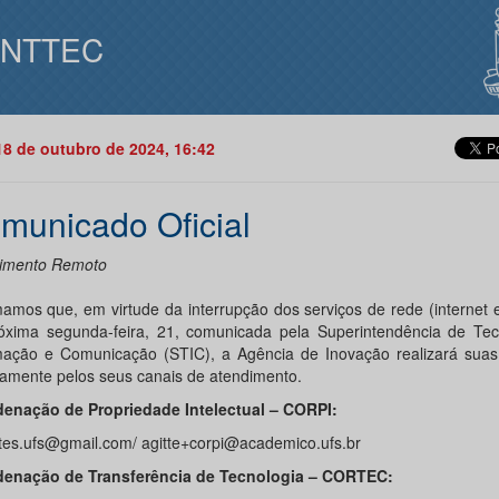
INTTEC
18 de outubro de 2024, 16:42
municado Oficial
imento Remoto
mamos que, em virtude da interrupção dos serviços de rede (internet 
óxima segunda-feira, 21, comunicada pela Superintendência de Tec
mação e Comunicação (STIC), a Agência de Inovação realizará suas 
amente pelos seus canais de atendimento.
enação de Propriedade Intelectual – CORPI:
tes.ufs@gmail.com/ agitte+corpi@academico.ufs.br
enação de Transferência de Tecnologia – CORTEC: