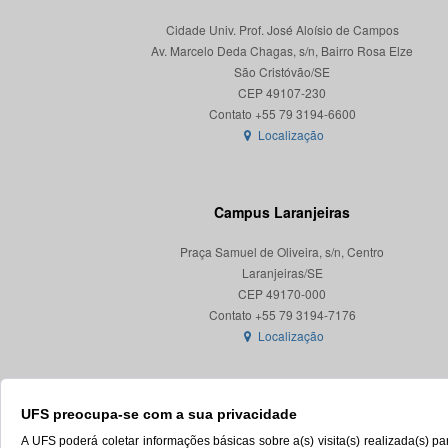
Cidade Univ. Prof. José Aloísio de Campos
Av. Marcelo Deda Chagas, s/n, Bairro Rosa Elze
São Cristóvão/SE
CEP 49107-230
Localização
Campus Laranjeiras
Praça Samuel de Oliveira, s/n, Centro
Laranjeiras/SE
CEP 49170-000
Localização
UFS preocupa-se com a sua privacidade
A UFS poderá coletar informações básicas sobre a(s) visita(s) realizada(s) 