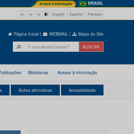
BRASIL
a+
a-
a
English
Español
Français
Página Inicial
|
WEBMAIL
|
Mapa do Site
Publicações
Bibliotecas
Acesso à informação
a
Ações afirmativas
Acessibilidade