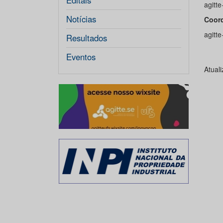
Editais
agitt
Notícias
Coor
agitt
Resultados
Eventos
Atual