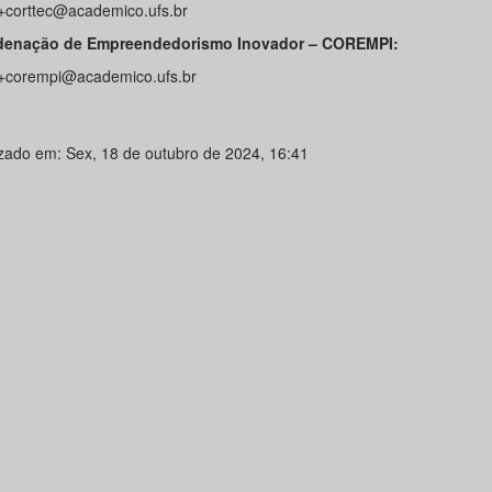
e+corttec@academico.ufs.br
denação de Empreendedorismo Inovador – COREMPI:
e+corempi@academico.ufs.br
izado em: Sex, 18 de outubro de 2024, 16:41