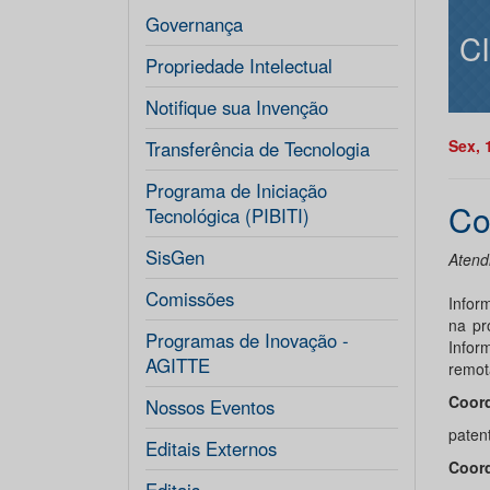
Governança
C
Propriedade Intelectual
Notifique sua Invenção
Sex, 
Transferência de Tecnologia
Programa de Iniciação
Co
Tecnológica (PIBITI)
SisGen
Atend
Comissões
Infor
na pr
Programas de Inovação -
Infor
AGITTE
remot
Coord
Nossos Eventos
paten
Editais Externos
Coord