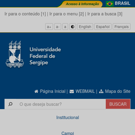
BRASIL
Ir para o conteúdo [1]
|
Ir para o menu [2]
|
Ir para a busca [3]
a+
a-
a
English
Español
Français
Página Inicial
|
WEBMAIL
|
Mapa do Site
Institucional
Campi