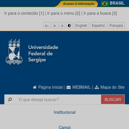
BRASIL
Ir para o conteúdo [1]
|
Ir para o menu [2]
|
Ir para a busca [3]
a+
a-
a
English
Español
Français
Página Inicial
|
WEBMAIL
|
Mapa do Site
Institucional
Campi