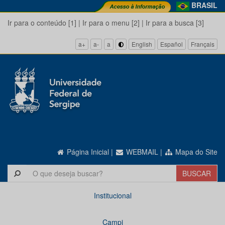
BRASIL
Ir para o conteúdo [1]
|
Ir para o menu [2]
|
Ir para a busca [3]
a+
a-
a
English
Español
Français
Página Inicial
|
WEBMAIL
|
Mapa do Site
Institucional
Campi