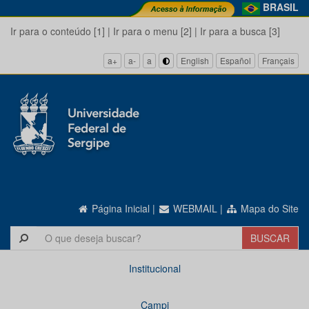
BRASIL
Ir para o conteúdo [1]
|
Ir para o menu [2]
|
Ir para a busca [3]
a+
a-
a
English
Español
Français
Página Inicial
|
WEBMAIL
|
Mapa do Site
Institucional
Campi