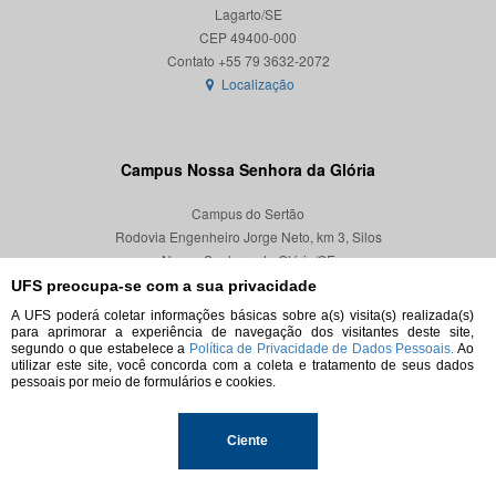
Lagarto/SE
CEP 49400-000
Localização
Campus Nossa Senhora da Glória
Campus do Sertão
Rodovia Engenheiro Jorge Neto, km 3, Silos
Nossa Senhora da Glória/SE
CEP 49680-000
UFS preocupa-se com a sua privacidade
A UFS poderá coletar informações básicas sobre a(s) visita(s) realizada(s)
Localização
para aprimorar a experiência de navegação dos visitantes deste site,
segundo o que estabelece a
Política de Privacidade de Dados Pessoais.
Ao
utilizar este site, você concorda com a coleta e tratamento de seus dados
pessoais por meio de formulários e cookies.
© 2026. Todos os direitos reservados.
Ciente
Universidade Federal de Sergipe.