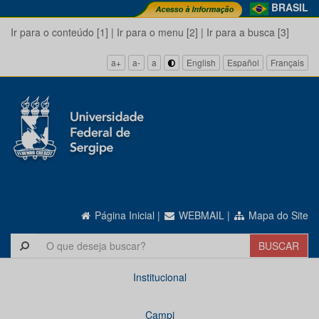
BRASIL
Ir para o conteúdo [1]
|
Ir para o menu [2]
|
Ir para a busca [3]
a+
a-
a
English
Español
Français
Página Inicial
|
WEBMAIL
|
Mapa do Site
Institucional
Campi