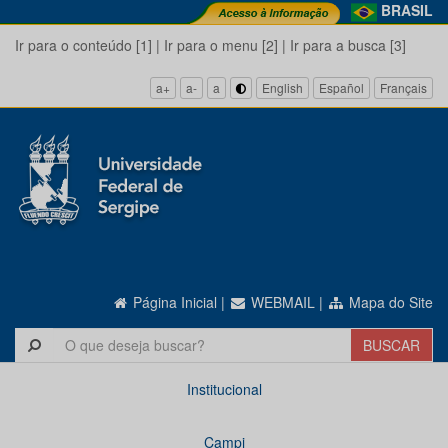
BRASIL
Ir para o conteúdo [1]
|
Ir para o menu [2]
|
Ir para a busca [3]
a+
a-
a
English
Español
Français
Página Inicial
|
WEBMAIL
|
Mapa do Site
Institucional
Campi