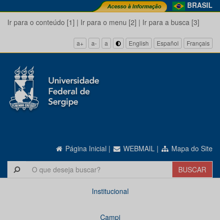
BRASIL
Ir para o conteúdo [1]
|
Ir para o menu [2]
|
Ir para a busca [3]
a+
a-
a
English
Español
Français
Página Inicial
|
WEBMAIL
|
Mapa do Site
Institucional
Campi