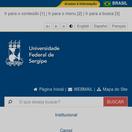
BRASIL
Ir para o conteúdo [1]
|
Ir para o menu [2]
|
Ir para a busca [3]
a+
a-
a
English
Español
Français
Página Inicial
|
WEBMAIL
|
Mapa do Site
Institucional
Campi