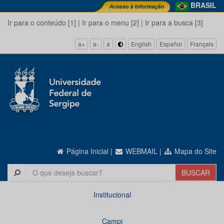
BRASIL
Ir para o conteúdo [1]
|
Ir para o menu [2]
|
Ir para a busca [3]
a+
a-
a
English
Español
Français
Página Inicial
|
WEBMAIL
|
Mapa do Site
Institucional
Campi