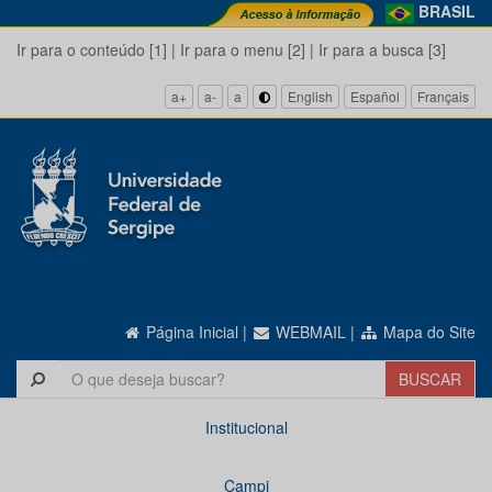
BRASIL
Ir para o conteúdo [1]
|
Ir para o menu [2]
|
Ir para a busca [3]
a+
a-
a
English
Español
Français
Página Inicial
|
WEBMAIL
|
Mapa do Site
Institucional
Campi