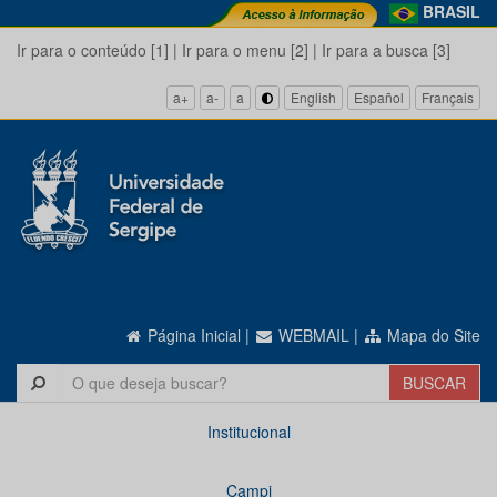
BRASIL
Ir para o conteúdo [1]
|
Ir para o menu [2]
|
Ir para a busca [3]
a+
a-
a
English
Español
Français
Página Inicial
|
WEBMAIL
|
Mapa do Site
Institucional
Campi