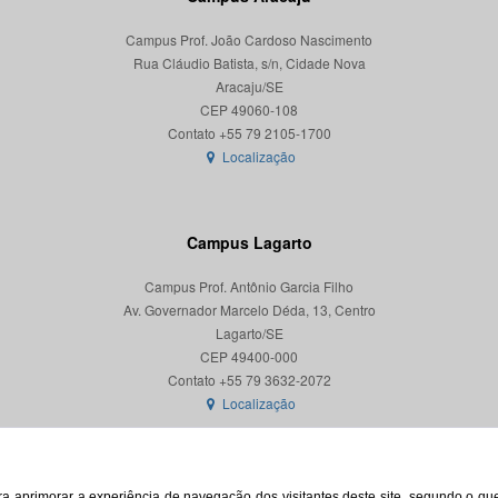
Campus Prof. João Cardoso Nascimento
Rua Cláudio Batista, s/n, Cidade Nova
Aracaju/SE
CEP 49060-108
Localização
Campus Lagarto
Campus Prof. Antônio Garcia Filho
Av. Governador Marcelo Déda, 13, Centro
Lagarto/SE
CEP 49400-000
Localização
para aprimorar a experiência de navegação dos visitantes deste site, segundo o q