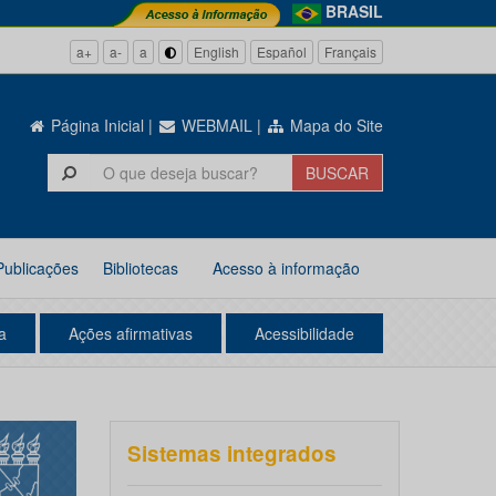
BRASIL
a+
a-
a
English
Español
Français
Página Inicial
|
WEBMAIL
|
Mapa do Site
Publicações
Bibliotecas
Acesso à informação
a
Ações afirmativas
Acessibilidade
Sistemas integrados