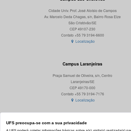
Cidade Univ. Prof. José Aloísio de Campos
Av. Marcelo Deda Chagas, s/n, Bairro Rosa Elze
São Cristóvão/SE
CEP 49107-230
Localização
Campus Laranjeiras
Praça Samuel de Oliveira, s/n, Centro
Laranjeiras/SE
CEP 49170-000
Localização
UFS preocupa-se com a sua privacidade
A UFS poderá coletar informações básicas sobre a(s) visita(s) realizada(s) 