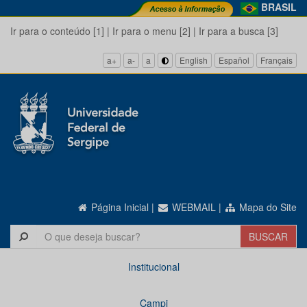
BRASIL
Ir para o conteúdo [1]
|
Ir para o menu [2]
|
Ir para a busca [3]
a+
a-
a
English
Español
Français
Página Inicial
|
WEBMAIL
|
Mapa do Site
Institucional
Campi