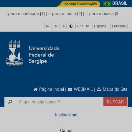
BRASIL
Ir para o conteúdo [1]
|
Ir para o menu [2]
|
Ir para a busca [3]
a+
a-
a
English
Español
Français
Página Inicial
|
WEBMAIL
|
Mapa do Site
Institucional
Campi