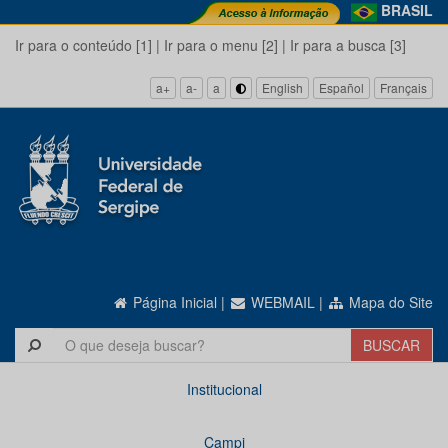
BRASIL
Ir para o conteúdo [1]
|
Ir para o menu [2]
|
Ir para a busca [3]
a+
a-
a
English
Español
Français
Página Inicial
|
WEBMAIL
|
Mapa do Site
Institucional
Campi