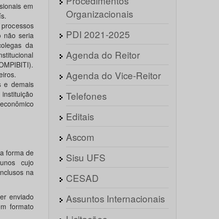
Procedimentos
ssionais em
Organizacionais
s.
e processos
PDI 2021-2025
o não seria
colegas da
Agenda do Reitor
titucional
OMPIBITI).
Agenda do Vice-Reitor
iros.
s e demais
nstituição
Telefones
o econômico
Editais
Ascom
na forma de
Sisu UFS
unos cujo
inclusos na
CESAD
ser enviado
Assuntos Internacionais
em formato
Licitações