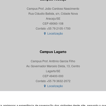
Campus Prof. João Cardoso Nascimento
Rua Cláudio Batista, s/n, Cidade Nova
Aracaju/SE
CEP 49060-108
Localização
Campus Lagarto
Campus Prof. Antônio Garcia Filho
Av. Governador Marcelo Déda, 13, Centro
Lagarto/SE
CEP 49400-000
Localização
para aprimorar a experiência de navegação dos visitantes deste site, segundo o q