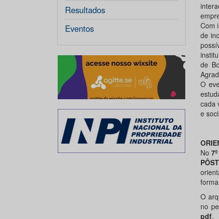
inter
Resultados
empre
Com i
Eventos
de in
possí
insti
de Bo
Agrad
O eve
estud
cada 
e soci
ORIE
No
7º
PÔST
orien
forma
O arq
no p
pdf
.