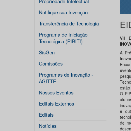
Propriedade Intelectual
Notifique sua Invenção
EI
Transferência de Tecnologia
Programa de Iniciação
VII 
Tecnológica (PIBITI)
INOV
SisGen
A Pró
Inova
Comissões
Encon
event
Programas de Inovação -
pesqu
AGITTE
Tecno
estão 
Nossos Eventos
O PIB
aluno
Editais Externos
inova
e out
Editais
tecno
de mé
Notícias
desen