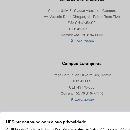
Cidade Univ. Prof. José Aloísio de Campos
Av. Marcelo Deda Chagas, s/n, Bairro Rosa Elze
São Cristóvão/SE
CEP 49107-230
Localização
Campus Laranjeiras
Praça Samuel de Oliveira, s/n, Centro
Laranjeiras/SE
CEP 49170-000
Localização
UFS preocupa-se com a sua privacidade
A UFS poderá coletar informações básicas sobre a(s) visita(s) realizada(s) 