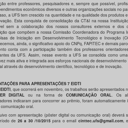
ação entre professores, pesquisadores e, sempre que possível, profi
endimentos econômicos diversos e outras organizações sociais no paí
sso, a UFS tem crescido na quantidade e na qualidade dos produtos 
ovação. Esta conquista de consolidação da CT&I na nossa Instituiçã
vel sem a colaboração dos nossos consultores externos e dos 
tuição que compõem a nossa Comissão Coordenadora do Programa Ins
lsas de Iniciação em Desenvolvimento Tecnológico e Inovação (C
ecemos, ainda, o significativo apoio do CNPq, FAPITEC e demais parce
nto conta com a participação também dos professores orientadore
antes da UFS. Assim, nesse evento a UFS se consolida como uma i
vez mais ativa e integrada aos esforços nacionais de desenvolviment
al através do desenvolvimento científico, tecnológico e de inovação.
NTAÇÕES PARA APRESENTAÇÕES 7 EIDTI
 EIDTI
, que ocorrerá em novembro, os trabalhos serão apresentados 
ER DIGITAL
ou na forma de
COMUNICAÇÃO ORAL
. Os al
tadores indicaram para concorrer ao prêmio, foram automaticamente 
 comunicação oral.
uivo com apresentação (pôster digital ou comunicação oral) deverá 
eríodo de
26 a 30 /10/2015
para o email
cinttec.ufs@gmail.com
, 