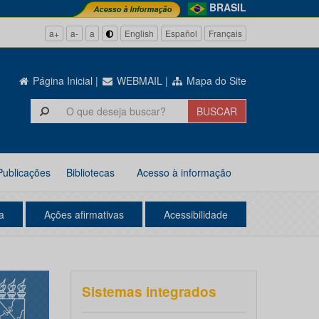
BRASIL
a+
a-
a
English
Español
Français
Página Inicial
|
WEBMAIL
|
Mapa do Site
Publicações
Bibliotecas
Acesso à informação
a
Ações afirmativas
Acessibilidade
Sistemas integrados