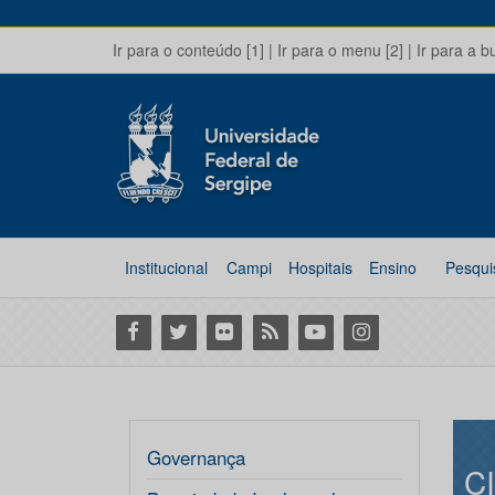
Ir para o conteúdo [1]
|
Ir para o menu [2]
|
Ir para a b
Institucional
Campi
Hospitais
Ensino
Pesqui
Facebook
Twitter
Flickr
RSS
Youtube
Instagram
Governança
C