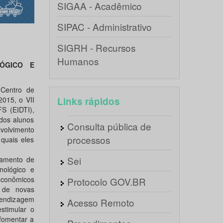
SIGAA - Acadêmico
SIPAC - Administrativo
SIGRH - Recursos
Humanos
LÓGICO E
 Centro de
2015, o VII
Links rápidos
S (EIDTI),
dos alunos
Consulta pública de
volvimento
processos
quais eles
Sei
jamento de
nológico e
econômicos
Protocolo GOV.BR
a de novas
prendizagem
Acesso Remoto
stimular o
fomentar a