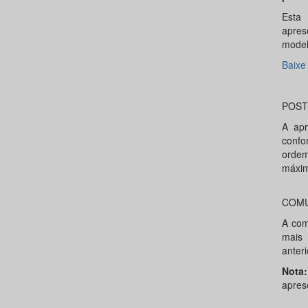
Esta
apres
model
Baixe
POST
A apr
confo
ordem
máxim
COMU
A com
mais 
anter
Nota:
apres