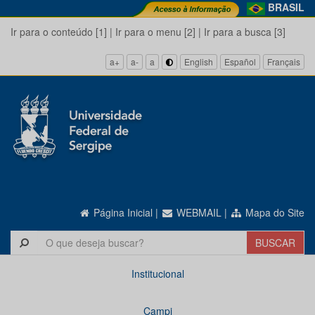
BRASIL
Ir para o conteúdo [1]
|
Ir para o menu [2]
|
Ir para a busca [3]
a+
a-
a
English
Español
Français
Página Inicial
|
WEBMAIL
|
Mapa do Site
Institucional
Campi