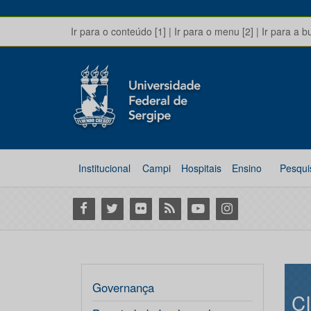
Ir para o conteúdo [1]
|
Ir para o menu [2]
|
Ir para a b
Institucional
Campi
Hospitais
Ensino
Pesqui
Facebook
Twitter
Flickr
RSS
Youtube
Instagram
Governança
C