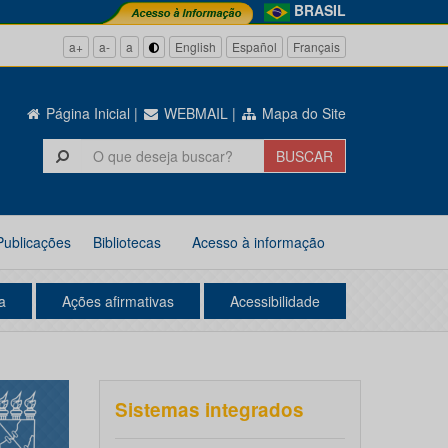
BRASIL
a+
a-
a
English
Español
Français
Página Inicial
|
WEBMAIL
|
Mapa do Site
Publicações
Bibliotecas
Acesso à informação
a
Ações afirmativas
Acessibilidade
Sistemas integrados