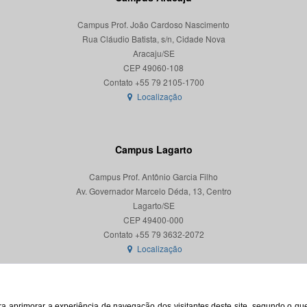
Campus Prof. João Cardoso Nascimento
Rua Cláudio Batista, s/n, Cidade Nova
Aracaju/SE
CEP 49060-108
Localização
Campus Lagarto
Campus Prof. Antônio Garcia Filho
Av. Governador Marcelo Déda, 13, Centro
Lagarto/SE
CEP 49400-000
Localização
para aprimorar a experiência de navegação dos visitantes deste site, segundo o q