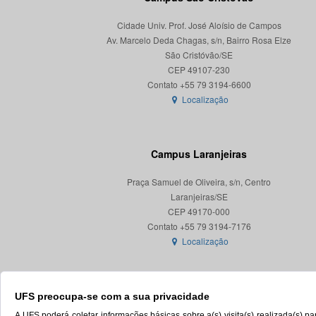
Cidade Univ. Prof. José Aloísio de Campos
Av. Marcelo Deda Chagas, s/n, Bairro Rosa Elze
São Cristóvão/SE
CEP 49107-230
Localização
Campus Laranjeiras
Praça Samuel de Oliveira, s/n, Centro
Laranjeiras/SE
CEP 49170-000
Localização
UFS preocupa-se com a sua privacidade
A UFS poderá coletar informações básicas sobre a(s) visita(s) realizada(s) 