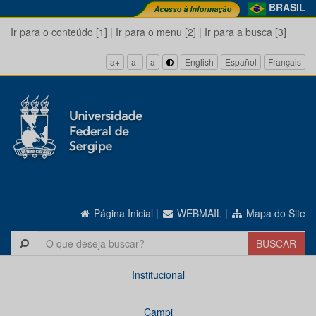
BRASIL
Ir para o conteúdo [1]
|
Ir para o menu [2]
|
Ir para a busca [3]
a+
a-
a
English
Español
Français
Página Inicial
|
WEBMAIL
|
Mapa do Site
Institucional
Campi