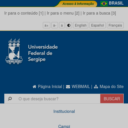
BRASIL
Ir para o conteúdo [1]
|
Ir para o menu [2]
|
Ir para a busca [3]
a+
a-
a
English
Español
Français
Página Inicial
|
WEBMAIL
|
Mapa do Site
Institucional
Campi