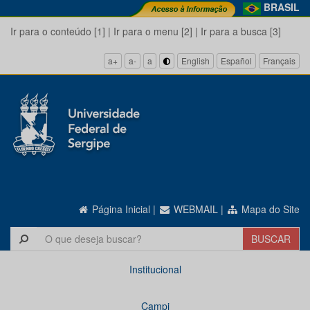
BRASIL
Ir para o conteúdo [1]
|
Ir para o menu [2]
|
Ir para a busca [3]
a+
a-
a
English
Español
Français
Página Inicial
|
WEBMAIL
|
Mapa do Site
Institucional
Campi