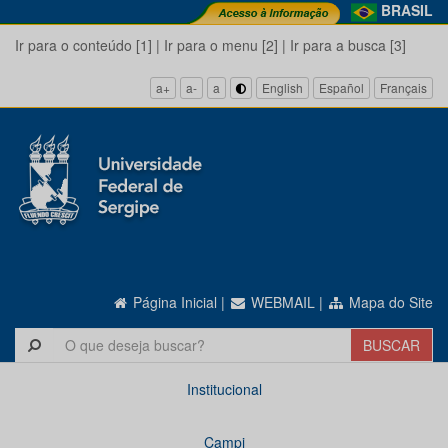
BRASIL
Ir para o conteúdo [1]
|
Ir para o menu [2]
|
Ir para a busca [3]
a+
a-
a
English
Español
Français
Página Inicial
|
WEBMAIL
|
Mapa do Site
Institucional
Campi