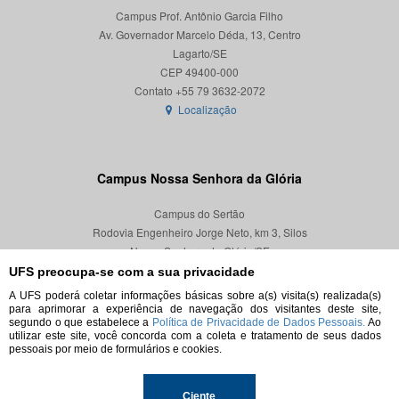
Campus Prof. Antônio Garcia Filho
Av. Governador Marcelo Déda, 13, Centro
Lagarto/SE
CEP 49400-000
Localização
Campus Nossa Senhora da Glória
Campus do Sertão
Rodovia Engenheiro Jorge Neto, km 3, Silos
Nossa Senhora da Glória/SE
CEP 49680-000
UFS preocupa-se com a sua privacidade
A UFS poderá coletar informações básicas sobre a(s) visita(s) realizada(s)
Localização
para aprimorar a experiência de navegação dos visitantes deste site,
segundo o que estabelece a
Política de Privacidade de Dados Pessoais.
Ao
utilizar este site, você concorda com a coleta e tratamento de seus dados
pessoais por meio de formulários e cookies.
© 2026. Todos os direitos reservados.
Ciente