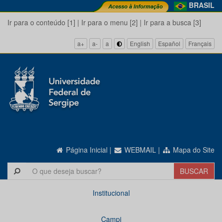
BRASIL
Ir para o conteúdo [1]
|
Ir para o menu [2]
|
Ir para a busca [3]
a+
a-
a
English
Español
Français
Página Inicial
|
WEBMAIL
|
Mapa do Site
Institucional
Campi