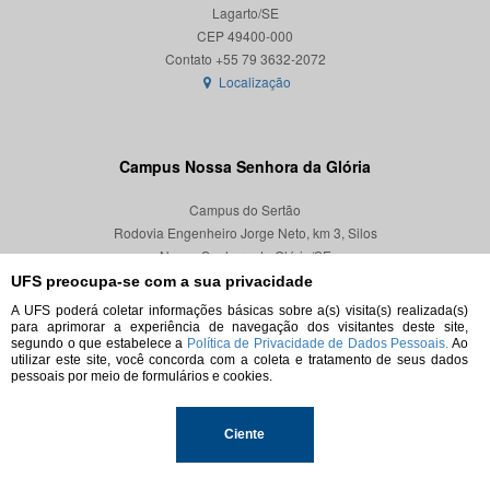
Lagarto/SE
CEP 49400-000
Localização
Campus Nossa Senhora da Glória
Campus do Sertão
Rodovia Engenheiro Jorge Neto, km 3, Silos
Nossa Senhora da Glória/SE
CEP 49680-000
UFS preocupa-se com a sua privacidade
A UFS poderá coletar informações básicas sobre a(s) visita(s) realizada(s)
Localização
para aprimorar a experiência de navegação dos visitantes deste site,
segundo o que estabelece a
Política de Privacidade de Dados Pessoais.
Ao
utilizar este site, você concorda com a coleta e tratamento de seus dados
pessoais por meio de formulários e cookies.
© 2026. Todos os direitos reservados.
Ciente
Universidade Federal de Sergipe.