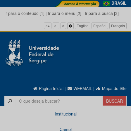
BRASIL
Ir para o conteúdo [1]
|
Ir para o menu [2]
|
Ir para a busca [3]
a+
a-
a
English
Español
Français
Página Inicial
|
WEBMAIL
|
Mapa do Site
Institucional
Campi