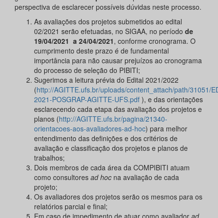
perspectiva de esclarecer possíveis dúvidas neste processo.
As avaliações dos projetos submetidos ao edital
02/2021 serão efetuadas, no SIGAA, no período
de
19/04/2021 a 24/04/2021
, conforme cronograma. O
cumprimento deste prazo é de fundamental
importância para não causar prejuízos ao cronograma
do processo de seleção do PIBITI;
Sugerimos a leitura prévia do Edital 2021/2022
(
http://AGITTE.ufs.br/uploads/content_attach/path/31051
2021-POSGRAP-AGITTE-UFS.pdf
), e das orientações
esclarecendo cada etapa das avaliação dos projetos e
planos (
http://AGITTE.ufs.br/pagina/21340-
orientacoes-aos-avaliadores-ad-hoc
) para melhor
entendimento das definições e dos critérios de
avaliação e classificação dos projetos e planos de
trabalhos;
Dois membros de cada área da COMPIBITI atuam
como consultores
ad hoc
na avaliação de cada
projeto;
Os avaliadores dos projetos serão os mesmos para os
relatórios parcial e final;
Em caso de impedimento de atuar como avaliador
ad