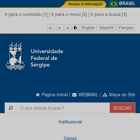
BRASIL
Ir para o conteúdo [1]
|
Ir para o menu [2]
|
Ir para a busca [3]
a+
a-
a
English
Español
Français
Página Inicial
|
WEBMAIL
|
Mapa do Site
Institucional
Campi