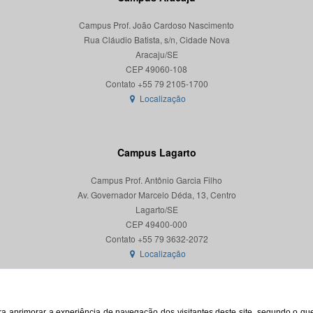
Campus Prof. João Cardoso Nascimento
Rua Cláudio Batista, s/n, Cidade Nova
Aracaju/SE
CEP 49060-108
Localização
Campus Lagarto
Campus Prof. Antônio Garcia Filho
Av. Governador Marcelo Déda, 13, Centro
Lagarto/SE
CEP 49400-000
Localização
para aprimorar a experiência de navegação dos visitantes deste site, segundo o q