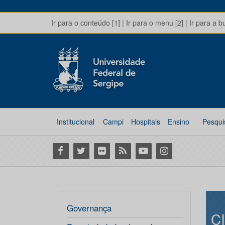
Ir para o conteúdo [1]
|
Ir para o menu [2]
|
Ir para a b
Institucional
Campi
Hospitais
Ensino
Pesqui
Facebook
Twitter
Flickr
RSS
Youtube
Instagram
Governança
C