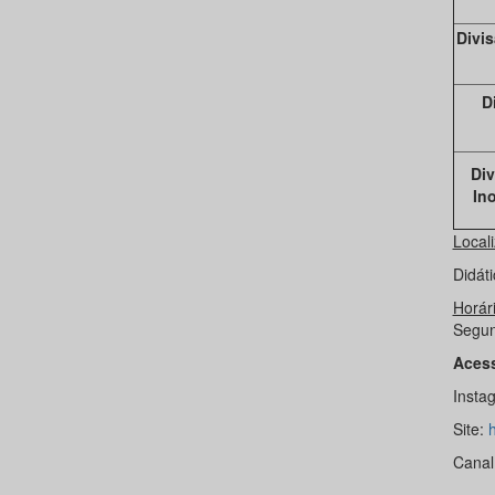
Divis
D
Di
In
Local
Didáti
Horár
Segun
Acess
Insta
Site:
h
Canal