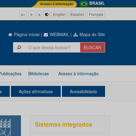
BRASIL
a+
a-
a
English
Español
Français
Página Inicial
|
WEBMAIL
|
Mapa do Site
Publicações
Bibliotecas
Acesso à informação
a
Ações afirmativas
Acessibilidade
Sistemas integrados