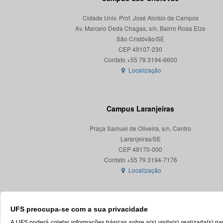
Cidade Univ. Prof. José Aloísio de Campos
Av. Marcelo Deda Chagas, s/n, Bairro Rosa Elze
São Cristóvão/SE
CEP 49107-230
Localização
Campus Laranjeiras
Praça Samuel de Oliveira, s/n, Centro
Laranjeiras/SE
CEP 49170-000
Localização
UFS preocupa-se com a sua privacidade
A UFS poderá coletar informações básicas sobre a(s) visita(s) realizada(s) 