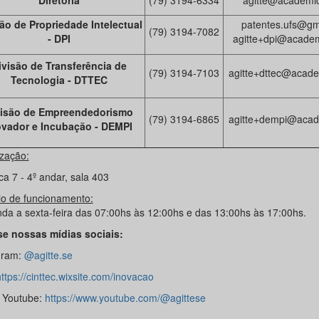
Diretoria
(79) 3194-6334
agitte@academic
ão de Propriedade Intelectual
patentes.ufs@gm
(79) 3194-7082
- DPI
agitte+dpi@academ
ivisão de Transferência de
(79) 3194-7103
agitte+dttec@acade
Tecnologia - DTTEC
visão de Empreendedorismo
(79) 3194-6865
agitte+dempi@acade
ovador e Incubação - DEMPI
ização:
ca 7 - 4º andar, sala 403
io de funcionamento:
da a sexta-feira das 07:00hs às 12:00hs e das 13:00hs às 17:00hs.
e nossas mídias sociais:
gram:
@agitte.se
ttps://cinttec.wixsite.com/inovacao
 Youtube:
https://www.youtube.com/@agittese