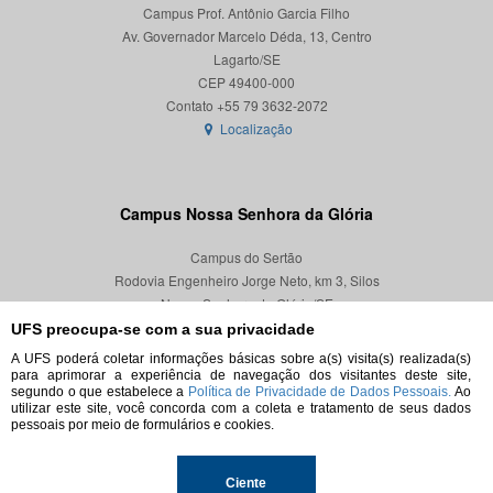
Campus Prof. Antônio Garcia Filho
Av. Governador Marcelo Déda, 13, Centro
Lagarto/SE
CEP 49400-000
Localização
Campus Nossa Senhora da Glória
Campus do Sertão
Rodovia Engenheiro Jorge Neto, km 3, Silos
Nossa Senhora da Glória/SE
CEP 49680-000
UFS preocupa-se com a sua privacidade
A UFS poderá coletar informações básicas sobre a(s) visita(s) realizada(s)
Localização
para aprimorar a experiência de navegação dos visitantes deste site,
segundo o que estabelece a
Política de Privacidade de Dados Pessoais.
Ao
utilizar este site, você concorda com a coleta e tratamento de seus dados
pessoais por meio de formulários e cookies.
© 2026. Todos os direitos reservados.
Ciente