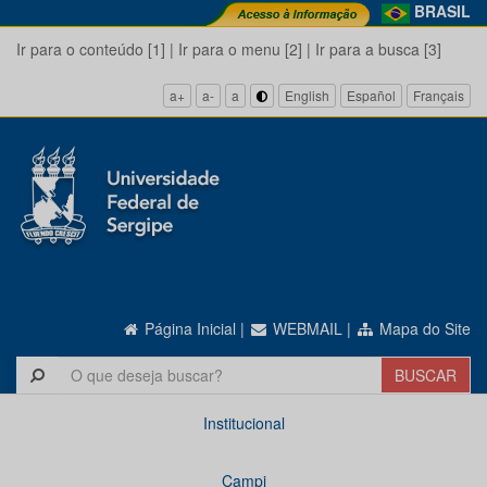
BRASIL
Ir para o conteúdo [1]
|
Ir para o menu [2]
|
Ir para a busca [3]
a+
a-
a
English
Español
Français
Página Inicial
|
WEBMAIL
|
Mapa do Site
Institucional
Campi