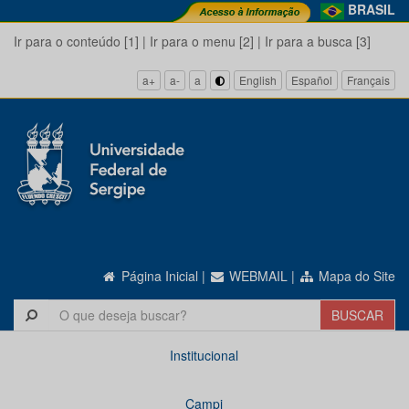
BRASIL
Ir para o conteúdo [1]
|
Ir para o menu [2]
|
Ir para a busca [3]
a+
a-
a
English
Español
Français
Página Inicial
|
WEBMAIL
|
Mapa do Site
Institucional
Campi