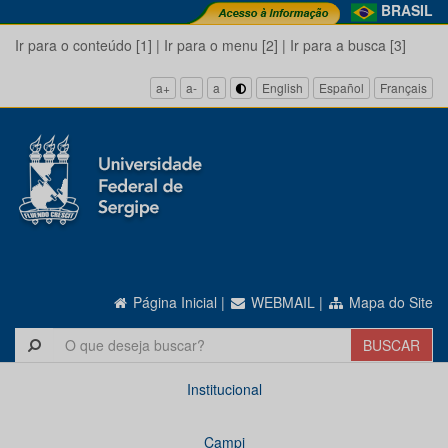
BRASIL
Ir para o conteúdo [1]
|
Ir para o menu [2]
|
Ir para a busca [3]
a+
a-
a
English
Español
Français
Página Inicial
|
WEBMAIL
|
Mapa do Site
Institucional
Campi