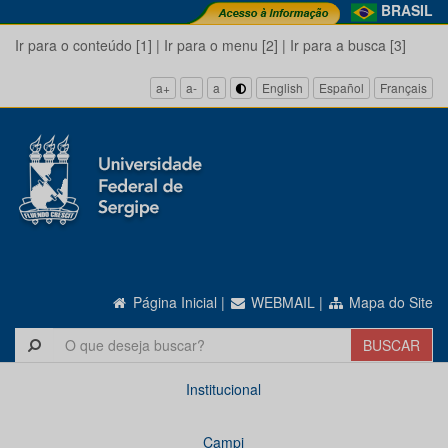
BRASIL
Ir para o conteúdo [1]
|
Ir para o menu [2]
|
Ir para a busca [3]
a+
a-
a
English
Español
Français
Página Inicial
|
WEBMAIL
|
Mapa do Site
Institucional
Campi