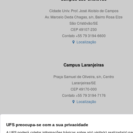
Cidade Univ. Prof. José Aloísio de Campos
Av. Marcelo Deda Chagas, s/n, Bairro Rosa Elze
São Cristóvão/SE
CEP 49107-230
Localização
Campus Laranjeiras
Praça Samuel de Oliveira, s/n, Centro
Laranjeiras/SE
CEP 49170-000
Localização
UFS preocupa-se com a sua privacidade
A UFS poderá coletar informações básicas sobre a(s) visita(s) realizada(s) 