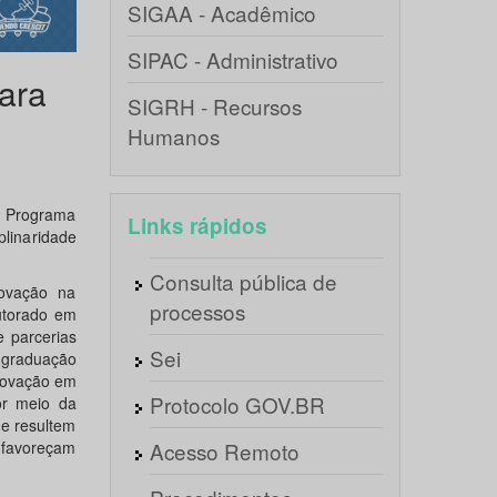
SIGAA - Acadêmico
SIPAC - Administrativo
ara
SIGRH - Recursos
Humanos
 Programa
Links rápidos
plinaridade
Consulta pública de
novação na
processos
utorado em
e parcerias
Sei
-graduação
inovação em
Protocolo GOV.BR
or meio da
ue resultem
 favoreçam
Acesso Remoto