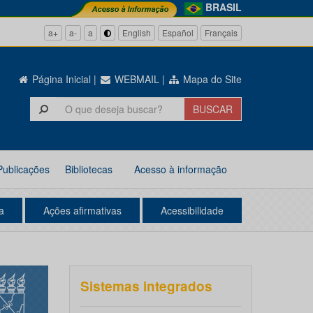
BRASIL
a+
a-
a
English
Español
Français
Página Inicial
|
WEBMAIL
|
Mapa do Site
Publicações
Bibliotecas
Acesso à informação
a
Ações afirmativas
Acessibilidade
Sistemas integrados