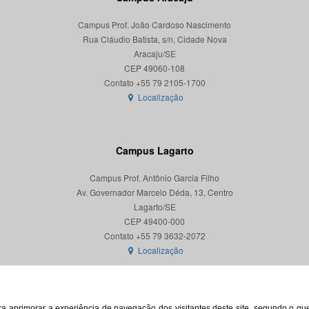
Campus Prof. João Cardoso Nascimento
Rua Cláudio Batista, s/n, Cidade Nova
Aracaju/SE
CEP 49060-108
Localização
Campus Lagarto
Campus Prof. Antônio Garcia Filho
Av. Governador Marcelo Déda, 13, Centro
Lagarto/SE
CEP 49400-000
Localização
para aprimorar a experiência de navegação dos visitantes deste site, segundo o q