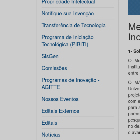
Propriedade Intelectual
Notifique sua Invenção
Me
Transferência de Tecnologia
In
Programa de Iniciação
Tecnológica (PIBITI)
1- So
SisGen
O Me
Insti
Comissões
entre
Programas de Inovação -
O MAI
AGITTE
Unive
proje
Nossos Eventos
com e
para 
Editais Externos
parce
pesqu
Editais
no de
o ava
Notícias