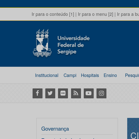
Ir para o conteúdo [1]
|
Ir para o menu [2]
|
Ir para a b
Institucional
Campi
Hospitais
Ensino
Pesqui
Facebook
Twitter
Flickr
RSS
Youtube
Instagram
Governança
C