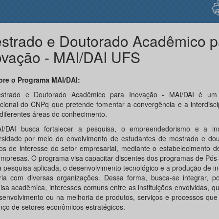
strado e Doutorado Acadêmico p
ovação - MAI/DAI UFS
bre o Programa MAI/DAI:
strado e Doutorado Acadêmico para Inovação - MAI/DAI é um
tucional do CNPq que pretende fomentar a convergência e a interdisci
 diferentes áreas do conhecimento.
/DAI busca fortalecer a pesquisa, o empreendedorismo e a i
rsidade por meio do envolvimento de estudantes de mestrado e do
tos de interesse do setor empresarial, mediante o estabelecimento d
mpresas. O programa visa capacitar discentes dos programas de Pós
a pesquisa aplicada, o desenvolvimento tecnológico e a produção de 
ria com diversas organizações. Dessa forma, busca-se integrar, p
isa acadêmica, interesses comuns entre as instituições envolvidas, q
senvolvimento ou na melhoria de produtos, serviços e processos que
nço de setores econômicos estratégicos.