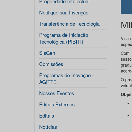
Propriedade Intelectual
Notifique sua Invenção
MI
Transferência de Tecnologia
Programa de Iniciação
Visa 
Tecnológica (PIBITI)
especi
SisGen
Com u
sessõ
Comissões
gradu
acord
Programas de Inovação -
O pro
AGITTE
volunt
Nossos Eventos
Objet
Editais Externos
Editais
Notícias