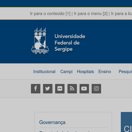
Ir para o conteúdo [1]
|
Ir para o menu [2]
|
Ir para a b
Institucional
Campi
Hospitais
Ensino
Pesqui
Facebook
Twitter
Flickr
RSS
Youtube
Instagram
Governança
C