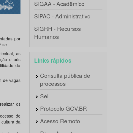
SIGAA - Acadêmico
SIPAC - Administrativo
SIGRH - Recursos
Humanos
ntadas por
E.se.
ectual, as
ação e pós
Links rápidos
ilidade de
Consulta pública de
m de vagas
processos
Sei
realizar os
Protocolo GOV.BR
rocesso de
Acesso Remoto
 cultura da