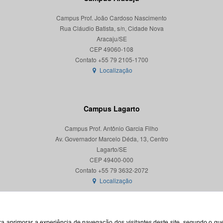
Campus Prof. João Cardoso Nascimento
Rua Cláudio Batista, s/n, Cidade Nova
Aracaju/SE
CEP 49060-108
Localização
Campus Lagarto
Campus Prof. Antônio Garcia Filho
Av. Governador Marcelo Déda, 13, Centro
Lagarto/SE
CEP 49400-000
Localização
para aprimorar a experiência de navegação dos visitantes deste site, segundo o q