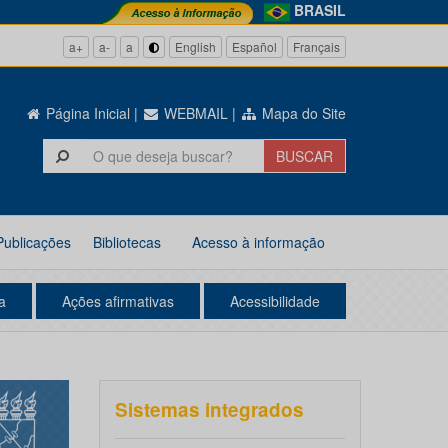
BRASIL
a+
a-
a
English
Español
Français
Página Inicial
|
WEBMAIL
|
Mapa do Site
Publicações
Bibliotecas
Acesso à informação
a
Ações afirmativas
Acessibilidade
Sistemas integrados