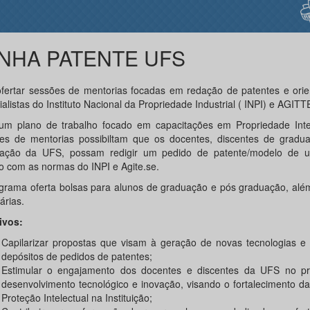
NHA PATENTE UFS
ofertar sessões de mentorias focadas em redação de patentes e orie
alistas do Instituto Nacional da Propriedade Industrial ( INPI) e AGITT
m plano de trabalho focado em capacitações em Propriedade Intel
es de mentorias possibiltam que os docentes, discentes de gradu
ação da UFS, possam redigir um pedido de patente/modelo de ut
o com as normas do INPI e Agite.se.
grama oferta bolsas para alunos de graduação e pós graduação, alé
árias.
ivos:
Capilarizar propostas que visam à geração de novas tecnologias e 
depósitos de pedidos de patentes;
Estimular o engajamento dos docentes e discentes da UFS no p
desenvolvimento tecnológico e inovação, visando o fortalecimento da
Proteção Intelectual na Instituição;