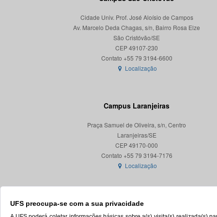
Cidade Univ. Prof. José Aloísio de Campos
Av. Marcelo Deda Chagas, s/n, Bairro Rosa Elze
São Cristóvão/SE
CEP 49107-230
Localização
Campus Laranjeiras
Praça Samuel de Oliveira, s/n, Centro
Laranjeiras/SE
CEP 49170-000
Localização
UFS preocupa-se com a sua privacidade
A UFS poderá coletar informações básicas sobre a(s) visita(s) realizada(s) 