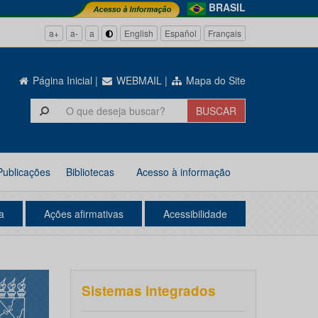
BRASIL
a+
a-
a
English
Español
Français
Página Inicial
|
WEBMAIL
|
Mapa do Site
Publicações
Bibliotecas
Acesso à informação
a
Ações afirmativas
Acessibilidade
Sistemas integrados