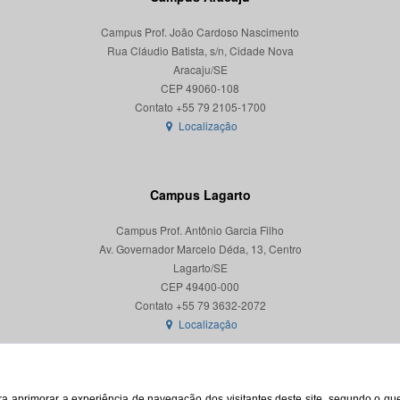
Campus Prof. João Cardoso Nascimento
Rua Cláudio Batista, s/n, Cidade Nova
Aracaju/SE
CEP 49060-108
Localização
Campus Lagarto
Campus Prof. Antônio Garcia Filho
Av. Governador Marcelo Déda, 13, Centro
Lagarto/SE
CEP 49400-000
Localização
para aprimorar a experiência de navegação dos visitantes deste site, segundo o q