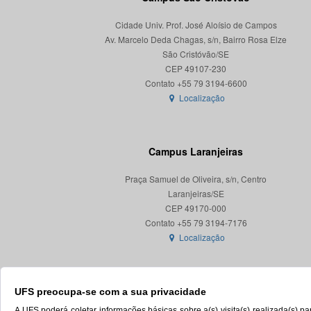
Cidade Univ. Prof. José Aloísio de Campos
Av. Marcelo Deda Chagas, s/n, Bairro Rosa Elze
São Cristóvão/SE
CEP 49107-230
Localização
Campus Laranjeiras
Praça Samuel de Oliveira, s/n, Centro
Laranjeiras/SE
CEP 49170-000
Localização
UFS preocupa-se com a sua privacidade
A UFS poderá coletar informações básicas sobre a(s) visita(s) realizada(s) 