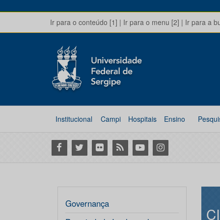
Ir para o conteúdo [1]
|
Ir para o menu [2]
|
Ir para a b
Institucional
Campi
Hospitais
Ensino
Pesqui
Facebook
Twitter
Flickr
RSS
Youtube
Instagram
Governança
C