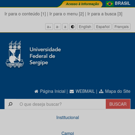
BRASIL
Ir para o conteúdo [1]
|
Ir para o menu [2]
|
Ir para a busca [3]
a+
a-
a
English
Español
Français
Página Inicial
|
WEBMAIL
|
Mapa do Site
Institucional
Campi