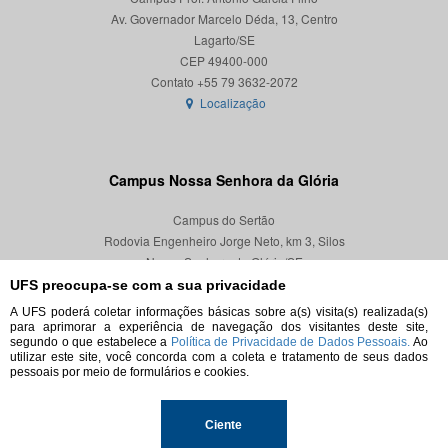
Av. Governador Marcelo Déda, 13, Centro
Lagarto/SE
CEP 49400-000
Localização
Campus Nossa Senhora da Glória
Campus do Sertão
Rodovia Engenheiro Jorge Neto, km 3, Silos
Nossa Senhora da Glória/SE
CEP 49680-000
UFS preocupa-se com a sua privacidade
A UFS poderá coletar informações básicas sobre a(s) visita(s) realizada(s)
Localização
para aprimorar a experiência de navegação dos visitantes deste site,
segundo o que estabelece a
Política de Privacidade de Dados Pessoais.
Ao
utilizar este site, você concorda com a coleta e tratamento de seus dados
pessoais por meio de formulários e cookies.
© 2026. Todos os direitos reservados.
Ciente
Universidade Federal de Sergipe.