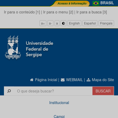
BRASIL
Ir para o conteúdo [1]
|
Ir para o menu [2]
|
Ir para a busca [3]
a+
a-
a
English
Español
Français
Página Inicial
|
WEBMAIL
|
Mapa do Site
Institucional
Campi